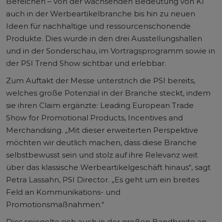
Bereichen – von der wachsenden Bedeutung von KI
auch in der Werbeartikelbranche bis hin zu neuen
Ideen für nachhaltige und ressourcenschonende
Produkte. Dies wurde in den drei Ausstellungshallen
und in der Sonderschau, im Vortragsprogramm sowie in
der PSI Trend Show sichtbar und erlebbar.
Zum Auftakt der Messe unterstrich die PSI bereits,
welches große Potenzial in der Branche steckt, indem
sie ihren Claim ergänzte: Leading European Trade
Show for Promotional Products, Incentives and
Merchandising. „Mit dieser erweiterten Perspektive
möchten wir deutlich machen, dass diese Branche
selbstbewusst sein und stolz auf ihre Relevanz weit
über das klassische Werbeartikelgeschäft hinaus“, sagt
Petra Lassahn, PSI Director. „Es geht um ein breites
Feld an Kommunikations- und
Promotionsmaßnahmen.“
Dies spiegelte sich auch in der großen Bandbreite an