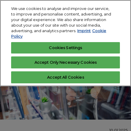
Skip
O
We use cookies to analyse and improve our service,
to
p
to improve and personalise content, advertising, and
12.-14. Januar
content
n
your digital experience. We also share information
2027
Interesse
Ausstelleranfrage
about your use of our site with our social media,
anmelden
Messegelände
advertising, and analytics partners.
Imprint
Cookie
Köln
Policy
Cookies Settings
Accept Only Necessary Cookies
Accept All Cookies
10.01.2025