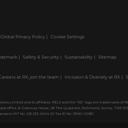
Global Privacy Policy
Cookie Settings
ademark
Safety & Security
Sustainability
Sitemap
Careers at RX, join the team
Inclusion & Diversity at RX
S
tions Limited and its affiliates. RELX and the “RE” logo are trademarks of 
incipal office at Gateway House, 28 The Quadrant, Richmond, Surrey, TW9 1
 organisers VAT No. GB 232 4004 20 Tax ID No: 13960 00581