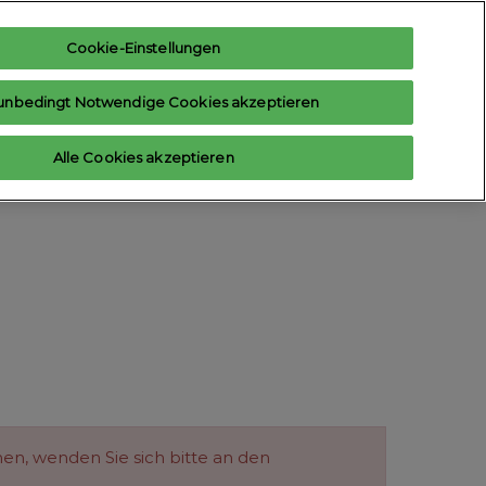
Cookie-Einstellungen
nteresse anmelden
Ausstelleranfrage
unbedingt Notwendige Cookies akzeptieren
Hilfe
Exhibitor Login
Alle Cookies akzeptieren
ten
Kontakt aufnehmen
ehen, wenden Sie sich bitte an den