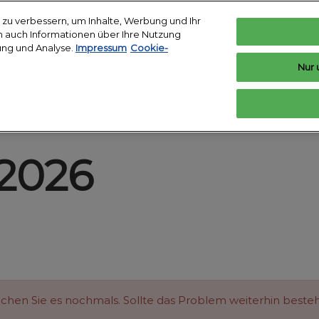
zu verbessern, um Inhalte, Werbung und Ihr
len auch Informationen über Ihre Nutzung
ar 2027
ung und Analyse.
Impressum
Cookie-
Deutsch
I
de Köln
Nur 
English
Deutsch
Ausstellen
Ausstellerverzeichnis
Programm
rbereiten
Ausstellung vorbereiten
Produktverzeichnis
Referen
tungsort &
2026
ft buchen
Medien
ersuchen Sie es nochmals. Sollte das Problem weiterhin best