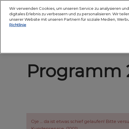
Weiter
Wir verwenden Cookies, um unseren Service zu analysieren und 
zum
digitales Erlebnis zu verbessern und zu personalisieren. Wir tei
12.-14. Janu
Inhalt
unserer Website mit unseren Partnern für soziale Medien, Werb
Messegelän
Richtlinie
Über uns
Besuchen
PSI Academy
Besuch vo
Partner
Veranstal
Programm 
Anreise
Unterkun
Presse & 
Oje ... da ist etwas schief gelaufen! Bitte v
Kundenservice. (1001)