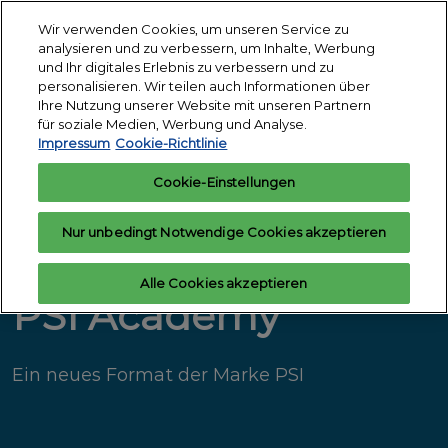
Weiter
S
Wir verwenden Cookies, um unseren Service zu
zum
ö
analysieren und zu verbessern, um Inhalte, Werbung
12.-14. Januar
Inhalt
und Ihr digitales Erlebnis zu verbessern und zu
2027
Interesse
Ausstelleranfrage
personalisieren. Wir teilen auch Informationen über
anmelden
Messegelände
Ihre Nutzung unserer Website mit unseren Partnern
Köln
für soziale Medien, Werbung und Analyse.
Impressum
Cookie-Richtlinie
Cookie-Einstellungen
Nur unbedingt Notwendige Cookies akzeptieren
Alle Cookies akzeptieren
PSI Academy
Ein neues Format der Marke PSI