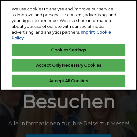
Skip
O
We use cookies to analyse and improve our service,
to
p
to improve and personalise content, advertising, and
12.-14. Januar
content
n
your digital experience. We also share information
2027
Interesse
Ausstelleranfrage
about your use of our site with our social media,
anmelden
Messegelände
advertising, and analytics partners.
Imprint
Cookie
Köln
Policy
Cookies Settings
Accept Only Necessary Cookies
Accept All Cookies
Besuchen
Alle Informationen für Ihre Reise zur Messe!