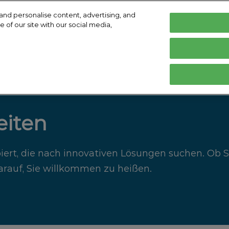
and personalise content, advertising, and
 of our site with our social media,
ar 2027
Deutsch
I
de Köln
English
Deutsch
Ausstellen
Ausstellerverzeichnis
Programm
rbereiten
Ausstellung vorbereiten
Produktverzeichnis
Referen
tungsort &
eiten
ft buchen
ipiert, die nach innovativen Lösungen suchen. Ob 
Medien
darauf, Sie willkommen zu heißen.