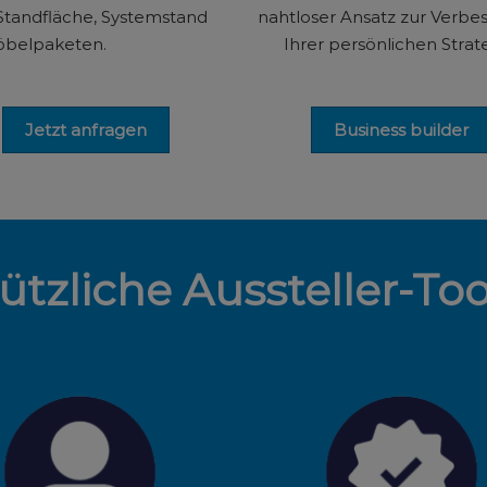
 Standfläche, Systemstand
nahtloser Ansatz zur Verbe
belpaketen.
Ihrer persönlichen Strate
Jetzt anfragen
Business builder
ützliche Aussteller-Too