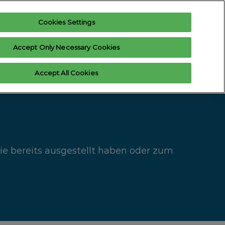
Cookies Settings
nteresse anmelden
Ausstelleranfrage
Accept Only Necessary Cookies
Hilfe
Exhibitor Login
Accept All Cookies
ten
Kontakt aufnehmen
Sie bereits ausgestellt haben oder zum