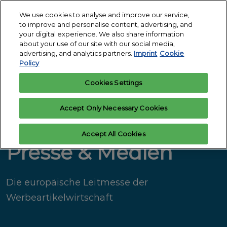
Skip
O
We use cookies to analyse and improve our service,
to
p
to improve and personalise content, advertising, and
12.-14. Januar
content
n
your digital experience. We also share information
2027
Interesse
Ausstelleranfrage
about your use of our site with our social media,
anmelden
Messegelände
advertising, and analytics partners.
Imprint
Cookie
Köln
Policy
Cookies Settings
Accept Only Necessary Cookies
Accept All Cookies
Presse & Medien
Die europäische Leitmesse der
Werbeartikelwirtschaft