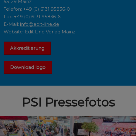
55129 Mainz
Telefon: +49 (0) 6131 95836-0
Fax: +49 (0) 6131 95836-6
E-Mail:
info@edit-line.de
Website: Edit Line Verlag Mainz
Akkreditierung
Download logo
PSI Pressefotos