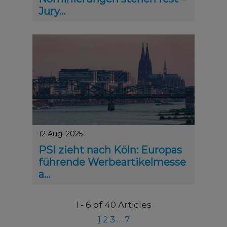
Jury...
Die zwölfköpfige Jury der PSI Academy Awards hat 
12 Aug. 2025
PSI zieht nach Köln: Europas
führende Werbeartikelmesse
a...
Nach 60 Jahren am Standort Düsseldorf schlägt die PS
1 - 6 of 40 Articles
1
2
3
…
7
Next
Previous