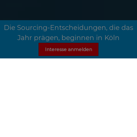
Die Sourcing-Entscheidungen, die das
Jahr prägen, beginnen in Köln
Interesse anmelden
Das erwartet Sie auf
der PSI
PSI ist die führende Fachmesse und das Zuhause der
europäischen Werbeartikelbranche. Als zentraler