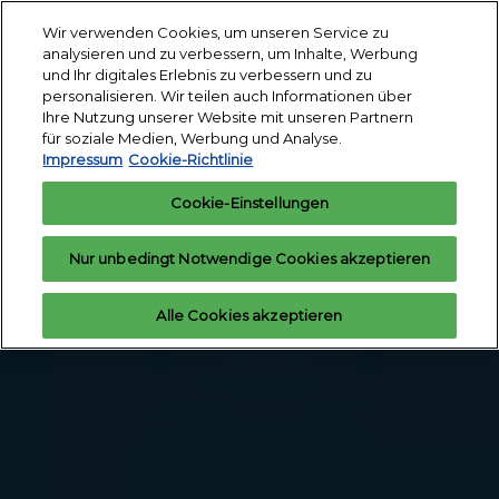
Weiter
S
Wir verwenden Cookies, um unseren Service zu
zum
ö
analysieren und zu verbessern, um Inhalte, Werbung
12.-14. Januar
Inhalt
und Ihr digitales Erlebnis zu verbessern und zu
2027
Interesse
Ausstelleranfrage
personalisieren. Wir teilen auch Informationen über
anmelden
Messegelände
Ihre Nutzung unserer Website mit unseren Partnern
Köln
für soziale Medien, Werbung und Analyse.
Impressum
Cookie-Richtlinie
Cookie-Einstellungen
Nur unbedingt Notwendige Cookies akzeptieren
Alle Cookies akzeptieren