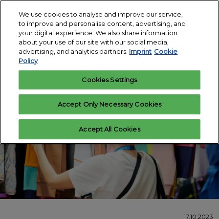
Skip
O
We use cookies to analyse and improve our service,
to
p
to improve and personalise content, advertising, and
12.-14. Januar
content
n
your digital experience. We also share information
2027
Interesse
Ausstelleranfrage
about your use of our site with our social media,
anmelden
Messegelände
advertising, and analytics partners.
Imprint
Cookie
Köln
Policy
Cookies Settings
Accept Only Necessary Cookies
Accept All Cookies
17.10.2023