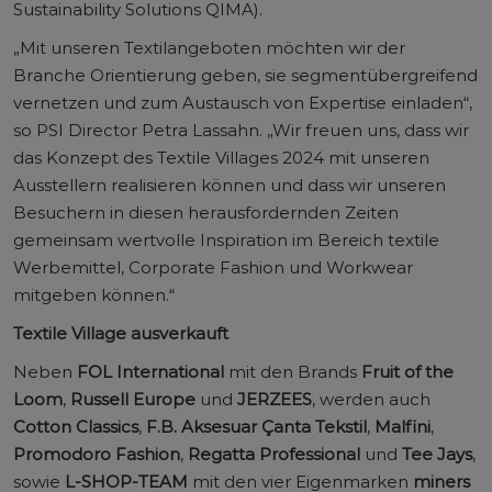
Sustainability Solutions QIMA).
„Mit unseren Textilangeboten möchten wir der
Branche Orientierung geben, sie segmentübergreifend
vernetzen und zum Austausch von Expertise einladen“,
so PSI Director Petra Lassahn. „Wir freuen uns, dass wir
das Konzept des Textile Villages 2024 mit unseren
Ausstellern realisieren können und dass wir unseren
Besuchern in diesen herausfordernden Zeiten
gemeinsam wertvolle Inspiration im Bereich textile
Werbemittel, Corporate Fashion und Workwear
mitgeben können.“
Textile Village ausverkauft
Neben
FOL International
mit den Brands
Fruit of the
Loom
,
Russell Europe
und
JERZEES
, werden auch
Cotton Classics
,
F.B. Aksesuar Çanta Tekstil
,
Malfini
,
Promodoro Fashion
,
Regatta Professional
und
Tee Jays
,
sowie
L-SHOP-TEAM
mit den vier Eigenmarken
miners