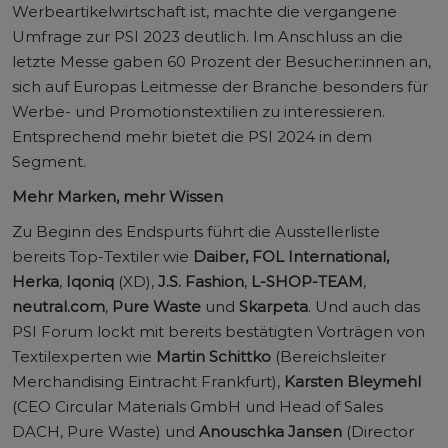
Werbeartikelwirtschaft ist, machte die vergangene
Umfrage zur PSI 2023 deutlich. Im Anschluss an die
letzte Messe gaben 60 Prozent der Besucher:innen an,
sich auf Europas Leitmesse der Branche besonders für
Werbe- und Promotionstextilien zu interessieren.
Entsprechend mehr bietet die PSI 2024 in dem
Segment.
Mehr Marken, mehr Wissen
Zu Beginn des Endspurts führt die Ausstellerliste
bereits Top-Textiler wie
Daiber, FOL International,
Herka
,
Iqoniq
(XD),
J.S. Fashion
,
L-SHOP-TEAM
,
neutral.com
,
Pure Waste
und
Skarpeta
. Und auch das
PSI Forum lockt mit bereits bestätigten Vorträgen von
Textilexperten wie
Martin Schittko
(Bereichsleiter
Merchandising Eintracht Frankfurt),
Karsten Bleymehl
(CEO Circular Materials GmbH und Head of Sales
DACH, Pure Waste) und
Anouschka Jansen
(Director