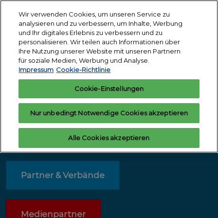
Weiter
S
Wir verwenden Cookies, um unseren Service zu
zum
ö
analysieren und zu verbessern, um Inhalte, Werbung
12.-14. Januar
Inhalt
und Ihr digitales Erlebnis zu verbessern und zu
2027
Interesse
Ausstelleranfrage
personalisieren. Wir teilen auch Informationen über
anmelden
Messegelände
Ihre Nutzung unserer Website mit unseren Partnern
Köln
für soziale Medien, Werbung und Analyse.
Impressum
Cookie-Richtlinie
Cookie-Einstellungen
Partner der PSI
Nur unbedingt Notwendige Cookies akzeptieren
Alle Cookies akzeptieren
Nur gemeinsam sind wir stark
Partner & Verbände
Medienpartner