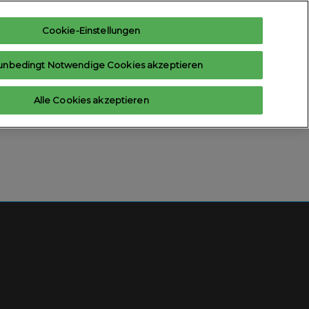
Cookie-Einstellungen
nteresse anmelden
Ausstelleranfrage
unbedingt Notwendige Cookies akzeptieren
Hilfe
Exhibitor Login
Alle Cookies akzeptieren
ten
Kontakt aufnehmen