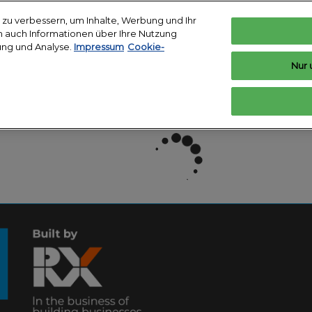
zu verbessern, um Inhalte, Werbung und Ihr
len auch Informationen über Ihre Nutzung
ar 2027
ung und Analyse.
Impressum
Cookie-
Deutsch
I
de Köln
Nur 
English
Deutsch
Ausstellen
Ausstellerverzeichnis
Programm
rbereiten
Ausstellung vorbereiten
Produktverzeichnis
Referen
tungsort &
ft buchen
Medien