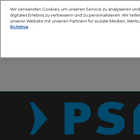
Weiter
Wir verwenden Cookies, um unseren Service zu analysieren und 
zum
digitales Erlebnis zu verbessern und zu personalisieren. Wir tei
12.-14. Janu
Inhalt
unserer Website mit unseren Partnern für soziale Medien, Werb
Messegelän
Richtlinie
Über uns
Besuchen
PSI Academy
Besuch vo
Partner
Veranstal
Anreise
Unterkun
Presse & 