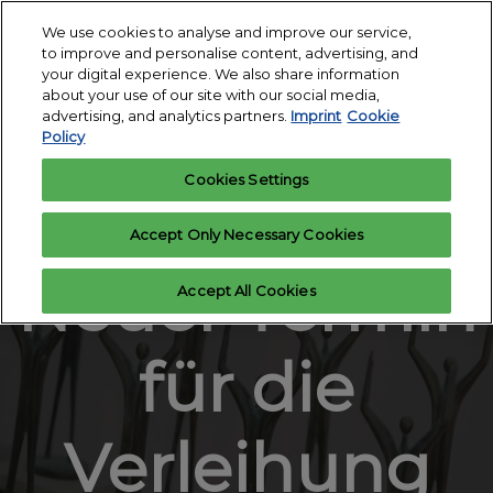
Skip
O
We use cookies to analyse and improve our service,
to
p
to improve and personalise content, advertising, and
12.-14. Januar
content
n
your digital experience. We also share information
2027
Interesse
Ausstelleranfrage
about your use of our site with our social media,
anmelden
Messegelände
advertising, and analytics partners.
Imprint
Cookie
Köln
Policy
Cookies Settings
17.05.2022
Accept Only Necessary Cookies
Neuer Termin
Accept All Cookies
für die
Verleihung