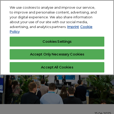
Skip
O
We use cookies to analyse and improve our service,
to
p
to improve and personalise content, advertising, and
12.-14. Januar
content
n
your digital experience. We also share information
2027
Interesse
Ausstelleranfrage
about your use of our site with our social media,
anmelden
Messegelände
advertising, and analytics partners.
Imprint
Cookie
Köln
Policy
Cookies Settings
Accept Only Necessary Cookies
Accept All Cookies
15.04.2025