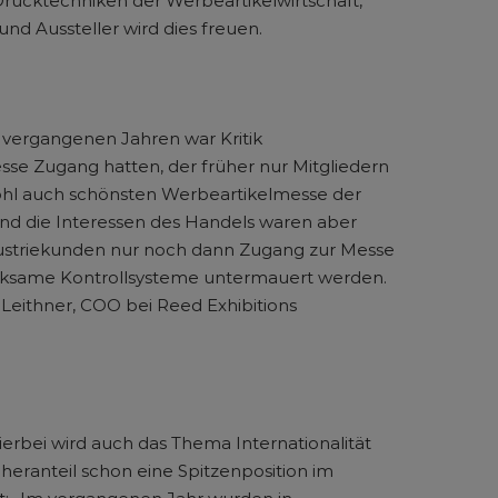
rucktechniken der Werbeartikelwirtschaft,
und Aussteller wird dies freuen.
 vergangenen Jahren war Kritik
e Zugang hatten, der früher nur Mitgliedern
 wohl auch schönsten Werbeartikelmesse der
d die Interessen des Handels waren aber
dustriekunden nur noch dann Zugang zur Messe
irksame Kontrollsysteme untermauert werden.
a Leithner, COO bei Reed Exhibitions
ierbei wird auch das Thema Internationalität
heranteil schon eine Spitzenposition im