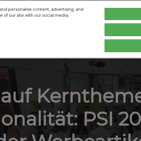
and personalise content, advertising, and
 of our site with our social media,
ar 2027
Deutsch
I
de Köln
English
Deutsch
Ausstellen
Ausstellerverzeichnis
Programm
rbereiten
Ausstellung vorbereiten
Produktverzeichnis
Referen
tungsort &
ft buchen
 auf Kernthem
Medien
onalität: PSI 2