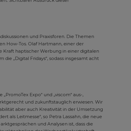
rt. Sichtbarer Ausdruck dieser
diskussionen und Praxisforen. Die Themen
ten How-Tos. Olaf Hartmann, einer der
Kraft haptischer Werbung in einer digitalen
die „Digital Fridays“, sodass insgesamt acht
e „PromoTex Expo“ und „viscom“ aus-,
arktgerecht und zukunftstauglich erwiesen. Wir
bilität aber auch Kreativität in der Umsetzung
dert als Leitmesse“, so Petra Lassahn, die neue
arktgesprächen und Analysen ist, dass die