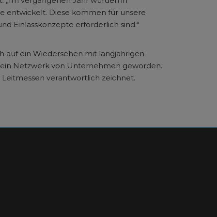
ht: „Im vergangenen Jahr wurden in
 entwickelt. Diese kommen für unsere
d Einlasskonzepte erforderlich sind.“
ch auf ein Wiedersehen mit langjährigen
der ein Netzwerk von Unternehmen geworden.
ür Leitmessen verantwortlich zeichnet.