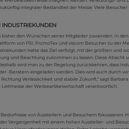
 Werbeartikelmesse integriert werden. Veredlungs- und D
zukünftig integraler Bestandteil der Messe. Viele Besucher 
 INDUSTRIEKUNDEN
s bisher den Wünschen seiner Mitglieder zuwenden. In den
tform von PSI, PromoTex und viscom Besucher zu der Mess
ustriekunden hatte das Ziel verfolgt, mit der größten und
ung und Beachtung zukommen zu lassen. Diese Absicht un
Deshalb wird man zu der Regelung zurückkehren, dass In
der -Beratern eingeladen werden. Dies wird auch durch w
 Richtung Verlässlichkeit und stabile Zukunft,“ sagt Barbar
 Leitmesse der Werbeartikelwirtschaft verantwortlich.
ie Bedürfnisse von Ausstellern und Besuchern fokussieren. H
 der Vergangenheit mit einem hohen Aussteller- und Besuc