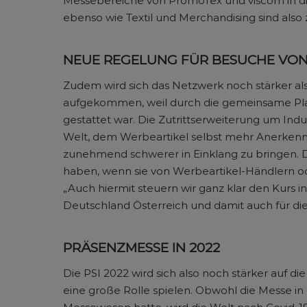
Messebereiche von PromoTex und viscom in die
ebenso wie Textil und Merchandising sind also 
NEUE REGELUNG FÜR BESUCHE VON
Zudem wird sich das Netzwerk noch stärker al
aufgekommen, weil durch die gemeinsame Plat
gestattet war. Die Zutrittserweiterung um Ind
Welt, dem Werbeartikel selbst mehr Anerkenn
zunehmend schwerer in Einklang zu bringen. 
haben, wenn sie von Werbeartikel-Händlern o
„Auch hiermit steuern wir ganz klar den Kurs in
Deutschland Österreich und damit auch für die
PRÄSENZMESSE IN 2022
Die PSI 2022 wird sich also noch stärker auf d
eine große Rolle spielen. Obwohl die Messe in