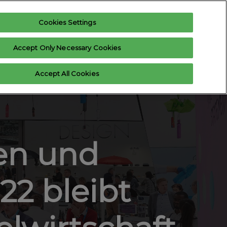
Cookies Settings
nteresse anmelden
Ausstelleranfrage
Accept Only Necessary Cookies
Hilfe
Exhibitor Login
Accept All Cookies
ten
Kontakt aufnehmen
en und
022 bleibt