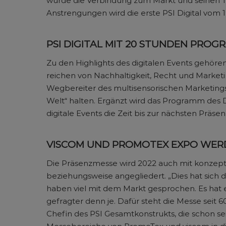
wurde die Verbindung zum Markt und seinen Te
Anstrengungen wird die erste PSI Digital vom 19.
PSI DIGITAL MIT 20 STUNDEN PRO
Zu den Highlights des digitalen Events gehö
reichen von Nachhaltigkeit, Recht und Marketi
Wegbereiter des multisensorischen Marketings
Welt“ halten. Ergänzt wird das Programm des Di
digitale Events die Zeit bis zur nächsten Präs
VISCOM UND PROMOTEX EXPO WERDE
Die Präsenzmesse wird 2022 auch mit konzepti
beziehungsweise angegliedert. „Dies hat sich 
haben viel mit dem Markt gesprochen. Es hat e
gefragter denn je. Dafür steht die Messe seit 6
Chefin des PSI Gesamtkonstrukts, die schon se