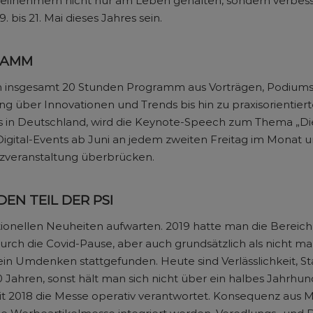
ilnehmern nicht nur am Leben gehalten, sondern verbesse
 bis 21. Mai dieses Jahres sein.
GRAMM
ren insgesamt 20 Stunden Programm aus Vorträgen, Podiums
ng über Innovationen und Trends bis hin zu praxisorientier
 in Deutschland, wird die Keynote-Speech zum Thema „Die 
gital-Events ab Juni an jedem zweiten Freitag im Monat um 
enzveranstaltung überbrücken.
N TEIL DER PSI
onellen Neuheiten aufwarten. 2019 hatte man die Bereich
durch die Covid-Pause, aber auch grundsätzlich als nicht m
in Umdenken stattgefunden. Heute sind Verlässlichkeit, Sta
0 Jahren, sonst hält man sich nicht über ein halbes Jahrhun
it 2018 die Messe operativ verantwortet. Konsequenz aus M