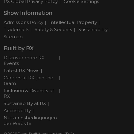
RX Global Privacy Policy
Cookie Settings
Show Information
Admissions Policy
Intellectual Property
Trademark
Safety & Security
Sustainability
Sitemap
Built by RX
Discover more RX
Events
Latest RX News
Careers at RX, join the
team
Inclusion & Diversity at
RX
Sustainability at RX
Accessibility
Nutzungsbedingungen
der Website
© 2026 Reed Exhibitions Limited ("RX").